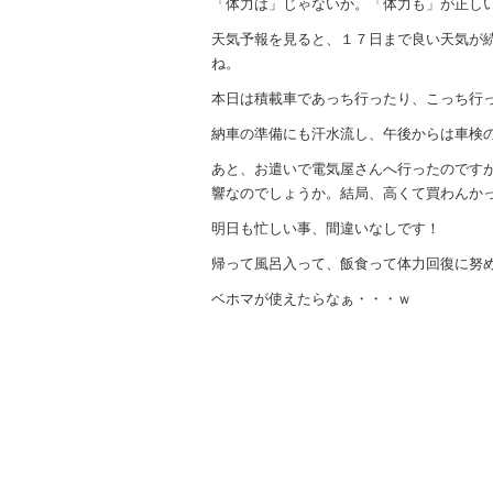
「体力は」じゃないか。「体力も」が正し
天気予報を見ると、１７日まで良い天気が
ね。
本日は積載車であっち行ったり、こっち行
納車の準備にも汗水流し、午後からは車検
あと、お遣いで電気屋さんへ行ったのですが
響なのでしょうか。結局、高くて買わんか
明日も忙しい事、間違いなしです！
帰って風呂入って、飯食って体力回復に努
ベホマが使えたらなぁ・・・ｗ