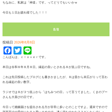
ちなみに、私家は「神道」です。ってどうでもいいかｗ
今日も１日お疲れ様でした！！！
8/8
投稿日
2026年8月8日
Facebook
Twitter
Line
こんばんは、ｃｌｏｖｅｒです。
本日は令和８年８月８日。縁起の良いとされる８が並ぶ日ですね。
これは先日投稿したブログにも書きかましたが、８は昔から末広がりって言わ
れる縁起の良い数字。
ラジオでは８が３つ並ぶから「はちみつの日」って言うてました。くまのプー
さんも大喜びの日です。
今日って婚姻届けを提出される方が非常に多いとのことですよ。週末ですので