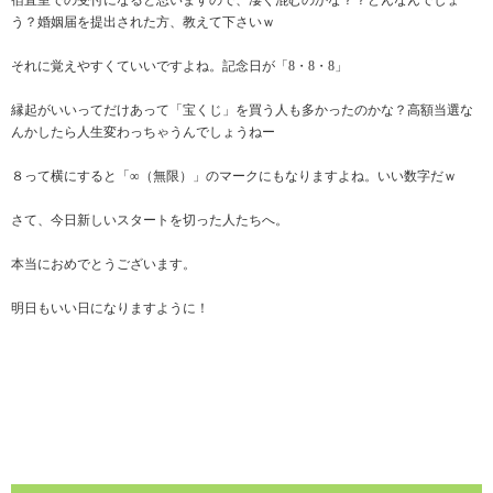
宿直室での受付になると思いますので、凄く混むのかな？？どんなんでしょ
う？婚姻届を提出された方、教えて下さいｗ
それに覚えやすくていいですよね。記念日が「8・8・8」
縁起がいいってだけあって「宝くじ」を買う人も多かったのかな？高額当選な
んかしたら人生変わっちゃうんでしょうねー
８って横にすると「∞（無限）」のマークにもなりますよね。いい数字だｗ
さて、今日新しいスタートを切った人たちへ。
本当におめでとうございます。
明日もいい日になりますように！