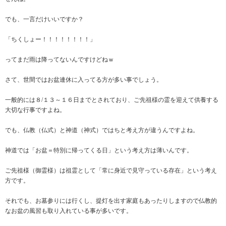
でも、一言だけいいですか？
「ちくしょー！！！！！！！！」
ってまだ雨は降ってないんですけどねｗ
さて、世間ではお盆連休に入ってる方が多い事でしょう。
一般的には８/１３～１６日までとされており、ご先祖様の霊を迎えて供養する
大切な行事ですよね。
でも、仏教（仏式）と神道（神式）ではちと考え方が違うんですよね。
神道では「お盆＝特別に帰ってくる日」という考え方は薄いんです。
ご先祖様（御霊様）は祖霊として「常に身近で見守っている存在」という考え
方です。
それでも、お墓参りには行くし、提灯を出す家庭もあったりしますので仏教的
なお盆の風習も取り入れている事が多いです。