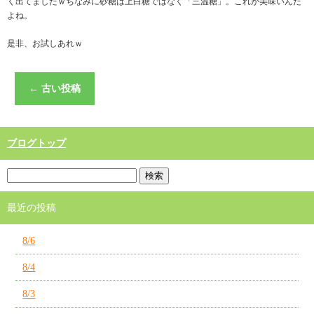
く出てましたｗちなみに砂糖は上白糖ではなく「三温糖」。これが美味いんだ
よね。
是非、お試しあれｗ
←
古い投稿
ブログトップ
最近の投稿
8/6
8/4
8/3