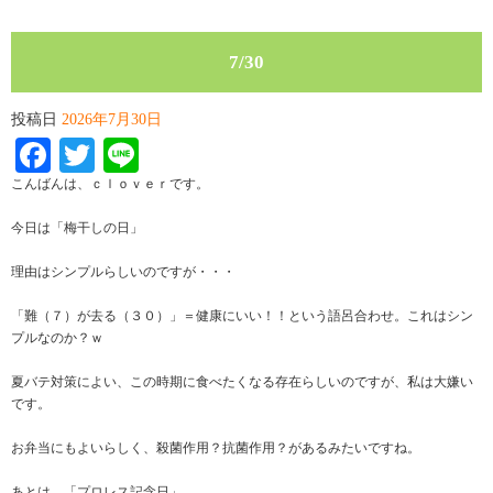
7/30
投稿日
2026年7月30日
Facebook
Twitter
Line
こんばんは、ｃｌｏｖｅｒです。
今日は「梅干しの日」
理由はシンプルらしいのですが・・・
「難（７）が去る（３０）」＝健康にいい！！という語呂合わせ。これはシン
プルなのか？ｗ
夏バテ対策によい、この時期に食べたくなる存在らしいのですが、私は大嫌い
です。
お弁当にもよいらしく、殺菌作用？抗菌作用？があるみたいですね。
あとは、「プロレス記念日」