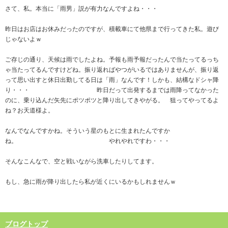
さて、私。本当に「雨男」説が有力なんですよね・・・
昨日はお店はお休みだったのですが、積載車にて他県まで行ってきた私。遊び
じゃないよｗ
ご存じの通り、天候は雨でしたよね。予報も雨予報だったんで当たってるっち
ゃ当たってるんですけどね。振り返ればやつがいるではありませんが、振り返
って思い出すと休日出勤してる日は「雨」なんです！しかも、結構なドシャ降
り・・・ 昨日だって出発するまでは雨降ってなかった
のに、乗り込んだ矢先にポツポツと降り出してきやがる。 狙ってやってるよ
ね？お天道様よ。
なんでなんですかね。そういう星のもとに生まれたんですか
ね。 やれやれですわ・・・
そんなこんなで、空と戦いながら洗車したりしてます。
もし、急に雨が降り出したら私が近くにいるかもしれませんｗ
ブログトップ