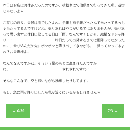
昨日はお店はお休みだったのですが、積載車にて他県まで行ってきた私。遊び
じゃないよｗ
ご存じの通り、天候は雨でしたよね。予報も雨予報だったんで当たってるっち
ゃ当たってるんですけどね。振り返ればやつがいるではありませんが、振り返
って思い出すと休日出勤してる日は「雨」なんです！しかも、結構なドシャ降
り・・・ 昨日だって出発するまでは雨降ってなかった
のに、乗り込んだ矢先にポツポツと降り出してきやがる。 狙ってやってるよ
ね？お天道様よ。
なんでなんですかね。そういう星のもとに生まれたんですか
ね。 やれやれですわ・・・
そんなこんなで、空と戦いながら洗車したりしてます。
もし、急に雨が降り出したら私が近くにいるかもしれませんｗ
←
6/30
7/3
→