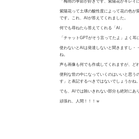
「梅雨の季節が好きです、紫陽花がキレイ
紫陽花って土壌の酸性度によって花の色が
です。これ、AIが答えてくれました。
何でも尋ねたら答えてくれる「AI」
「チャットGPTがそう言ってたよ」よく耳
使わないとAIは発達しないと聞きますし・
ね。
声も画像も何でも作成してくれますが、ど
便利な世の中になっていくのはいいと思うの
す」と表記するべきではないでしょうかね
でも、AIでは賄いきれない部分も絶対にあ
頑張れ、人間！！！ｗ