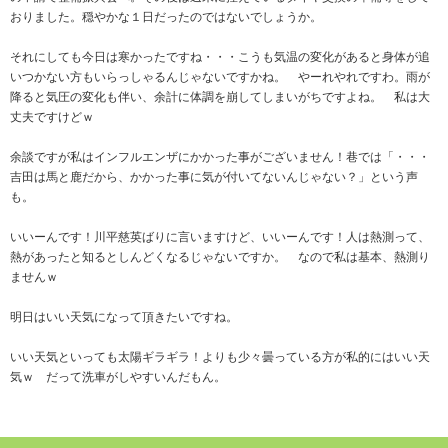
おりました。穏やかな１日だったのではないでしょうか。
それにしても今日は寒かったですね・・・こうも気温の変化があると身体が追
いつかない方もいらっしゃるんじゃないですかね。 やーれやれですわ。雨が
降ると気圧の変化も伴い、余計に体調を崩してしまいがちですよね。 私は大
丈夫ですけどｗ
余談ですが私はインフルエンザにかかった事がございません！巷では「・・・
吉田は馬と鹿だから、かかった事に気が付いてないんじゃない？」という声
も。
いいーんです！川平慈英ばりに言いますけど、いいーんです！人は熱測って、
熱があったと知るとしんどくなるじゃないですか。 なので私は基本、熱測り
ませんｗ
明日はいい天気になって頂きたいですね。
いい天気といっても太陽ギラギラ！よりも少々曇っている方が私的にはいい天
気ｗ だって洗車がしやすいんだもん。