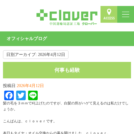
オフィシャルブログ
日別アーカイブ:
2026年4月12日
何事も経験
投稿日
2026年4月12日
Facebook
Twitter
Line
髪の毛を３ｍｍで刈上げたのですが、白髪の所がハゲて見えるのは私だけでし
ょうか。
こんばんは、ｃｌｏｖｅｒです。
本日もタイヤ・オイル交換からの幕を開けました、ｃｌｏｖｅｒ。