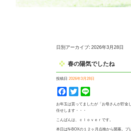
日別アーカイブ:
2026年3月28日
春の陽気でしたね
投稿日
2026年3月28日
Facebook
Twitter
Line
お年玉は貰ってましたが「お母さんが貯金
任せします・・・
こんばんは、ｃｌｏｖｅｒです。
本日はN-BOXの１２ヶ月点検から開幕。プ