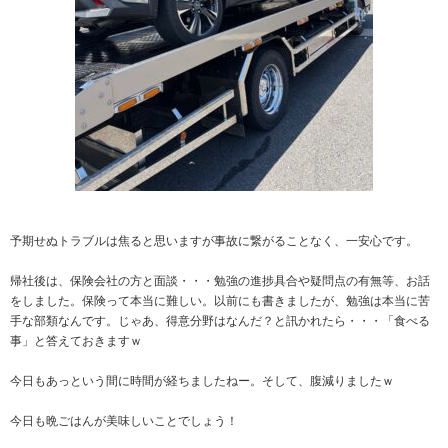
予期せぬトラブルは焦ると思いますが事故に繋がることなく、一安心です。
帰社後は、保険会社の方と面談・・・勉強の進捗具合や疑問点の有無等、お話
をしました。保険って本当に難しい。以前にも書きましたが、勉強は本当に苦
手な部類なんです。じゃあ、得意分野はなんだ？と訊かれたら・・・「食べる
事」と答えておきますｗ
今日もあっという間に時間が経ちましたねー。そして、腹減りましたｗ
今日も晩ごはんが美味しいことでしょう！