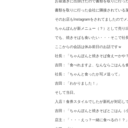
お昼過ぎに出掛けたので書類を取りに行っ
書類を取りに行った会社に隣接されている
そのお店もInstagramをされてましたので
ちゃんぽんが新メニュー（？）として売り
でも、焼きそばも食いたい・・・そこで社
ここからの会話は休み前日のお話ですｗ
社長：「ちゃんぽんと焼きそば食えーかや
吉田：「食べれますよ、なんならごはんも
社長：「ちゃんと食ったか写メ送って」
吉田：「わかりました！」
そして当日。
入店！食券スタイルでしたが新札が対応し
吉田：「ちゃんぽんと焼きそばとごはん（
店主：「・・・えっ？一緒に食べるの！？