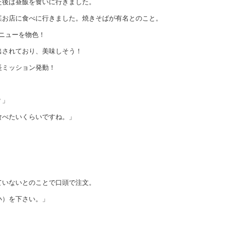
た後は昼飯を食いに行きました。
某お店に食べに行きました。焼きそばが有名とのこと。
メニューを物色！
出されており、美味しそう！
長ミッション発動！
？」
食べたいくらいですね。」
ていないとのことで口頭で注文。
小）を下さい。」
」