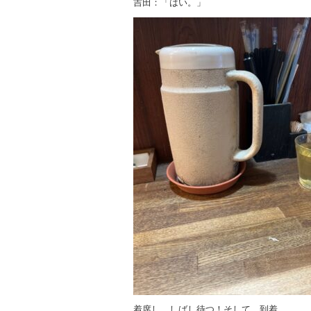
吉田：「はい。」
着席し、しばし待つ！そして、到着。