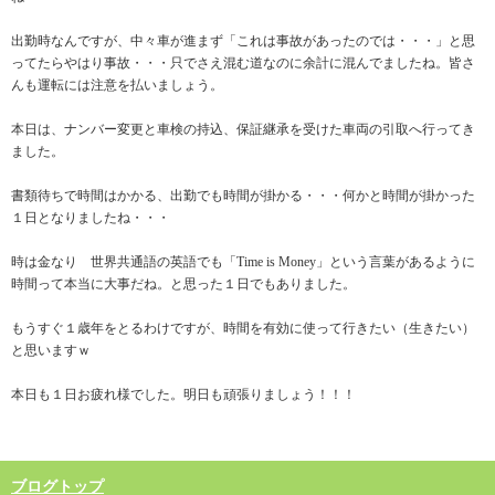
出勤時なんですが、中々車が進まず「これは事故があったのでは・・・」と思
ってたらやはり事故・・・只でさえ混む道なのに余計に混んでましたね。皆さ
んも運転には注意を払いましょう。
本日は、ナンバー変更と車検の持込、保証継承を受けた車両の引取へ行ってき
ました。
書類待ちで時間はかかる、出勤でも時間が掛かる・・・何かと時間が掛かった
１日となりましたね・・・
時は金なり 世界共通語の英語でも「Time is Money」という言葉があるように
時間って本当に大事だね。と思った１日でもありました。
もうすぐ１歳年をとるわけですが、時間を有効に使って行きたい（生きたい）
と思いますｗ
本日も１日お疲れ様でした。明日も頑張りましょう！！！
ブログトップ