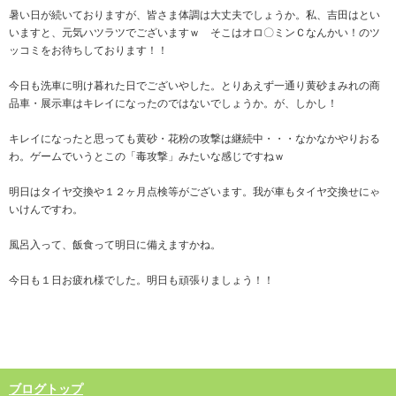
暑い日が続いておりますが、皆さま体調は大丈夫でしょうか。私、吉田はとい
いますと、元気ハツラツでございますｗ そこはオロ〇ミンＣなんかい！のツ
ッコミをお待ちしております！！
今日も洗車に明け暮れた日でございやした。とりあえず一通り黄砂まみれの商
品車・展示車はキレイになったのではないでしょうか。が、しかし！
キレイになったと思っても黄砂・花粉の攻撃は継続中・・・なかなかやりおる
わ。ゲームでいうとこの「毒攻撃」みたいな感じですねｗ
明日はタイヤ交換や１２ヶ月点検等がございます。我が車もタイヤ交換せにゃ
いけんですわ。
風呂入って、飯食って明日に備えますかね。
今日も１日お疲れ様でした。明日も頑張りましょう！！
ブログトップ