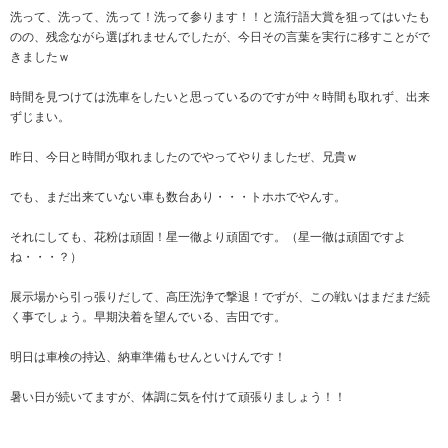
洗って、洗って、洗って！洗って参ります！！と流行語大賞を狙ってはいたも
のの、残念ながら選ばれませんでしたが、今日その言葉を実行に移すことがで
きましたｗ
時間を見つけては洗車をしたいと思っているのですが中々時間も取れず、出来
ずじまい。
昨日、今日と時間が取れましたのでやってやりましたぜ、兄貴ｗ
でも、まだ出来ていない車も数台あり・・・トホホでやんす。
それにしても、花粉は頑固！星一徹より頑固です。（星一徹は頑固ですよ
ね・・・？）
展示場から引っ張りだして、高圧洗浄で撃退！でずが、この戦いはまだまだ続
く事でしょう。早期決着を望んでいる、吉田です。
明日は車検の持込、納車準備もせんといけんです！
暑い日が続いてますが、体調に気を付けて頑張りましょう！！