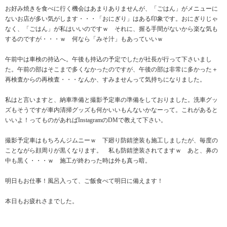
お好み焼きを食べに行く機会はあまりありませんが、「ごはん」がメニューに
ないお店が多い気がします・・・「おにぎり」はある印象です。おにぎりじゃ
なく、「ごはん」が私はいいのですｗ それに、握る手間がないから楽な気も
するのですが・・・ｗ 何なら「みそ汁」もあっていいｗ
午前中は車検の持込へ。午後も持込の予定でしたが社長が行って下さいまし
た。午前の部はそこまで多くなかったのですが、午後の部は非常に多かった＋
再検査からの再検査・・・なんか、すみませんって気持ちになりました。
私はと言いますと、納車準備と撮影予定車の準備をしておりました。洗車グッ
ズもそうですが車内清掃グッズも何かいいもんないかなーって。これがあると
いいよ！ってものがあればInstagramのDMで教えて下さい。
撮影予定車はもちろんジムニーｗ 下廻り防錆塗装も施工しましたが、毎度の
ことながら顔周りが黒くなります。 私も防錆塗装されてますｗ あと、鼻の
中も黒く・・・ｗ 施工が終わった時は外も真っ暗。
明日もお仕事！風呂入って、ご飯食べて明日に備えます！
本日もお疲れさまでした。