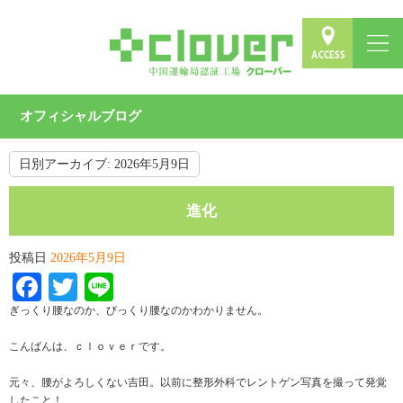
オフィシャルブログ
日別アーカイブ:
2026年5月9日
進化
投稿日
2026年5月9日
Facebook
Twitter
Line
ぎっくり腰なのか、びっくり腰なのかわかりません。
こんばんは、ｃｌｏｖｅｒです。
元々、腰がよろしくない吉田。以前に整形外科でレントゲン写真を撮って発覚
したこと！