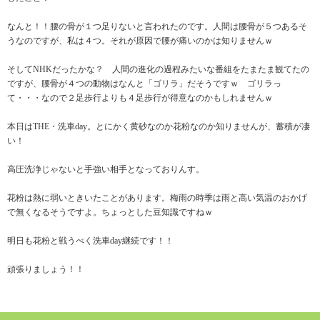
なんと！！腰の骨が１つ足りないと言われたのです。人間は腰骨が５つあるそ
うなのですが、私は４つ。それが原因で腰が痛いのかは知りませんｗ
そしてNHKだったかな？ 人間の進化の過程みたいな番組をたまたま観てたの
ですが、腰骨が４つの動物はなんと「ゴリラ」だそうですｗ ゴリラっ
て・・・なので２足歩行よりも４足歩行が得意なのかもしれませんｗ
本日はTHE・洗車day。とにかく黄砂なのか花粉なのか知りませんが、蓄積が凄
い！
高圧洗浄じゃないと手強い相手となっておりんす。
花粉は熱に弱いときいたことがあります。梅雨の時季は雨と高い気温のおかげ
で無くなるそうですよ。ちょっとした豆知識ですねｗ
明日も花粉と戦うべく洗車day継続です！！
頑張りましょう！！