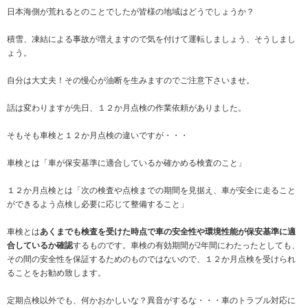
日本海側が荒れるとのことでしたが皆様の地域はどうでしょうか？
積雪、凍結による事故が増えますので気を付けて運転しましょう、そうしまし
ょう。
自分は大丈夫！その慢心が油断を生みますのでご注意下さいませ。
話は変わりますが先日、１２か月点検の作業依頼がありました。
そもそも車検と１２か月点検の違いですが・・・
車検とは「車が保安基準に適合しているか確かめる検査のこと」
１２か月点検とは「次の検査や点検までの期間を見据え、車が安全に走ること
ができるよう点検し必要に応じて整備すること」
車検とは
あくまでも検査を受けた時点で車の安全性や環境性能が保安基準に適
合しているか確認
するものです。車検の有効期間が2年間にわたったとしても、
その間の安全性を保証するためのものではないので、１２か月点検を受けられ
ることをお勧め致します。
定期点検以外でも、何かおかしいな？異音がするな・・・車のトラブル対応に