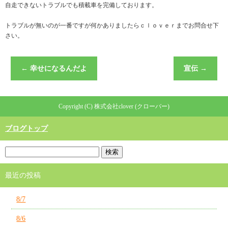
自走できないトラブルでも積載車を完備しております。
トラブルが無いのが一番ですが何かありましたらｃｌｏｖｅｒまでお問合せ下
さい。
←
幸せになるんだよ
宣伝
→
Copyright (C) 株式会社clover (クローバー)
ブログトップ
最近の投稿
8/7
8/6