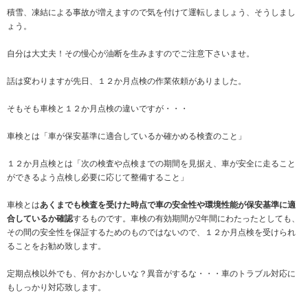
積雪、凍結による事故が増えますので気を付けて運転しましょう、そうしまし
ょう。
自分は大丈夫！その慢心が油断を生みますのでご注意下さいませ。
話は変わりますが先日、１２か月点検の作業依頼がありました。
そもそも車検と１２か月点検の違いですが・・・
車検とは「車が保安基準に適合しているか確かめる検査のこと」
１２か月点検とは「次の検査や点検までの期間を見据え、車が安全に走ること
ができるよう点検し必要に応じて整備すること」
車検とは
あくまでも検査を受けた時点で車の安全性や環境性能が保安基準に適
合しているか確認
するものです。車検の有効期間が2年間にわたったとしても、
その間の安全性を保証するためのものではないので、１２か月点検を受けられ
ることをお勧め致します。
定期点検以外でも、何かおかしいな？異音がするな・・・車のトラブル対応に
もしっかり対応致します。