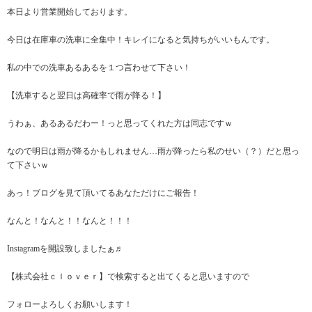
本日より営業開始しております。
今日は在庫車の洗車に全集中！キレイになると気持ちがいいもんです。
私の中での洗車あるあるを１つ言わせて下さい！
【洗車すると翌日は高確率で雨が降る！】
うわぁ、あるあるだわー！っと思ってくれた方は同志ですｗ
なので明日は雨が降るかもしれません…雨が降ったら私のせい（？）だと思っ
て下さいｗ
あっ！ブログを見て頂いてるあなただけにご報告！
なんと！なんと！！なんと！！！
Instagramを開設致しましたぁ♬
【株式会社ｃｌｏｖｅｒ】で検索すると出てくると思いますので
フォローよろしくお願いします！