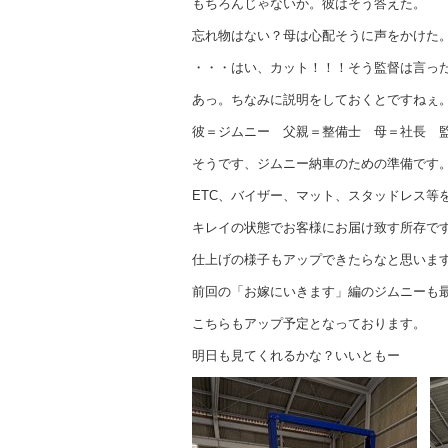
もちろんじゃないか。彼はそう答えた。
忘れ物はない？母は心配そうに声をかけた
・・・はい、カット！！！そう監督は言っ
あっ。ちなみに説明をしておくとですねぇ
彼＝ジムニー 父親＝整備士 母＝社長 
そうです、ジムニー納車のための準備です
ETC、バイザー、マット、スタッドレス等
キレイの状態でお客様にお届け致す所存で
仕上げの様子もアップできたらなと思いま
前回の「お嫁にいきます」編のジムニーも
こちらもアップ予定となっております。
明日も見てくれるかな？いいともー