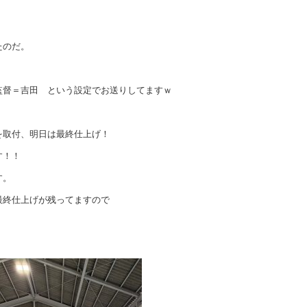
。
たのだ。
。
監督＝吉田 という設定でお送りしてますｗ
。
を取付、明日は最終仕上げ！
す！！
す。
最終仕上げが残ってますので