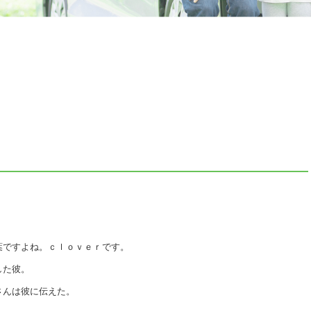
葉ですよね。ｃｌｏｖｅｒです。
した彼。
さんは彼に伝えた。