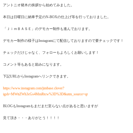
アントニオ猪木の挨拶から始めてみました。
本日は日曜日に納車予定のN-BOXの仕上げ等を行っておりました。
「ＪｉｍＢＡＳＥ」のデモカー制作も進んでおります。
デモカー制作の様子はInstagramにて配信しておりますので要チェックです！
チェックだけじゃなく、フォローもよろしくお願いします！
コメント等もあると励みになります。
下記URLからInstagramへリンクできます。
https://www.instagram.com/jimbase.clover?
igsh=MWttZWh3cGs4MmRtcw%3D%3D&utm_source=qr
BLOGもInstagramもまだまだ至らない点があると思いますが
見て頂き・・・ありがとう！！！！