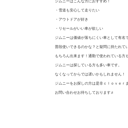
ジムニーはこんな方におすすめ！
・雪道も安心して走りたい
・アウトドアが好き
・リセールがいい車が欲しい
ジムニーは価値が落ちにくい車として有名
普段使いできるのかな？と疑問に持たれて
もちろん出来ます！通勤で使われている方
ジムニーは探している方も多い車です。
なくなってからでは遅いかもしれません！
ジムニーをお探しの方は是非ｃｌｏｖｅｒ
お問い合わせお待ちしております♬