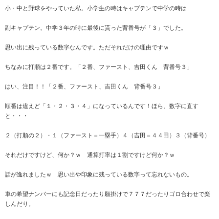
小・中と野球をやっていた私。小学生の時はキャプテンで中学の時は
副キャプテン。中学３年の時に最後に貰った背番号が「３」でした。
思い出に残っている数字なんです。ただそれだけの理由ですｗ
ちなみに打順は２番です。「２番、ファースト、吉田くん 背番号３」
はい、注目！！「２番、ファースト、吉田くん 背番号３」
順番は違えど「１・２・３・４」になっているんです！ほら、数字に直す
と・・・
２（打順の２）・１（ファースト＝一塁手）４（吉田＝４４田）３（背番号）
それだけですけど、何か？ｗ 通算打率は１割ですけど何か？ｗ
話が逸れましたｗ 思い出や印象に残っている数字って忘れないもの。
車の希望ナンバーにも記念日だったり願掛けで７７７だったりゴロ合わせで楽
しんだり。