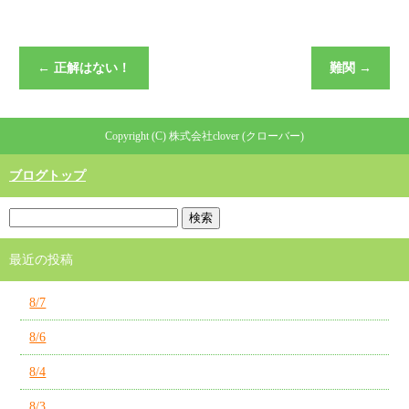
←
正解はない！
難関
→
Copyright (C) 株式会社clover (クローバー)
ブログトップ
最近の投稿
8/7
8/6
8/4
8/3