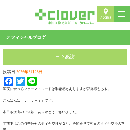
オフィシャルブログ
日々感謝
投稿日
2026年3月23日
Facebook
Twitter
Line
深夜に食べるファーストフードは罪悪感もありますが背徳感もある。
こんばんは、ｃｌｏｖｅｒです。
本日も沢山のご依頼、ありがとうございました。
午前中はこの時季恒例のタイヤ交換が２件。合間を見て翌日のタイヤ交換の準
備。