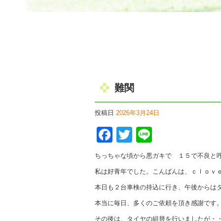
難関
投稿日
2026年3月24日
Facebook
Twitter
Line
ちっちゃな頃から悪ガキで １５で不良と
私は好青年でした。こんばんは、ｃｌｏｖ
本日も２台車検の持込に行き、午後からは
本当に毎日、多くのご依頼を頂き感謝です
その後は、タイヤの組替を行いましたが・