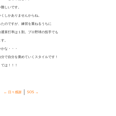
い難しいです。
いくしかありませんからね。
ったのですが、練習を重ねるうちに
の通算打率は１割。プロ野球の投手でも
ます。
いかな・・・
自分で自分を褒めていくスタイルです！
くては！！！
←
日々感謝
SOS
→