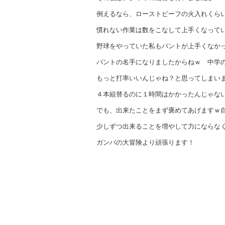
例えるなら、ローストビーフの火入れくら
慣れない作業は数をこなして上手くなって
野球をやっていた私もバントが上手くなか
バントの名手になりましたからねｗ 中学
もっと打率いいんじゃね？と思ってしまい
４本組替るのに１時間はかかったんじゃな
でも、出来たことをまず褒めてあげますｗ
少しずつ出来ることを増やして力にならな
ガンバの大冒険より頑張ります！