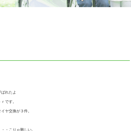
呼ばれたよ
ｅｒです。
タイヤ交換が３件。
。
・・・こりゃ難しい。