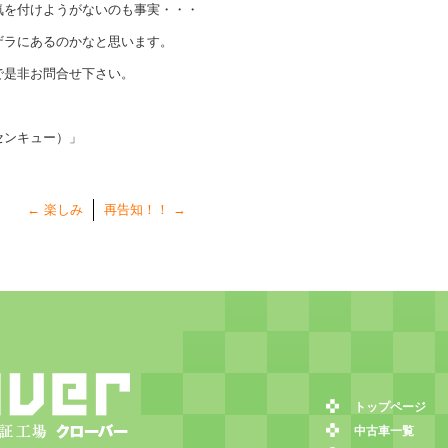
気を付けようがないのも事実・・・
ザラにあるのかなと思います。
で是非お問合せ下さい。
センキュー）」
←
楽しみ
再告知！！
→
トップページ
中古車一覧