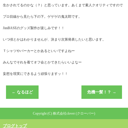
生かされてるのかな（？）と思っています。あくまで素人クオリティですので
プロ目線から見たら下の下。ゲゲゲの鬼太郎です。
JimBASEのグッズ製作が楽しみです！！
いつ頃とかはわかりませんが、決まり次第発表したいと思います。
Ｔシャツやパーカーとかあるといいですよねー
みんなでそれを着てオフ会とかできたらいいよなー
妄想を現実にできるよう頑張りますッ！！
←
なるほど
危機一髪！？
→
Copyright (C) 株式会社clover (クローバー)
ブログトップ