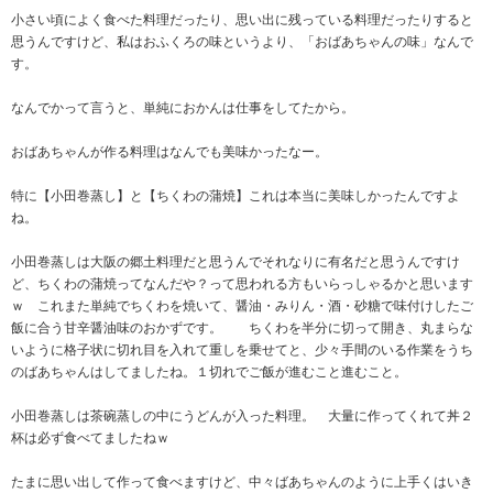
小さい頃によく食べた料理だったり、思い出に残っている料理だったりすると
思うんですけど、私はおふくろの味というより、「おばあちゃんの味」なんで
す。
なんでかって言うと、単純におかんは仕事をしてたから。
おばあちゃんが作る料理はなんでも美味かったなー。
特に【小田巻蒸し】と【ちくわの蒲焼】これは本当に美味しかったんですよ
ね。
小田巻蒸しは大阪の郷土料理だと思うんでそれなりに有名だと思うんですけ
ど、ちくわの蒲焼ってなんだや？って思われる方もいらっしゃるかと思います
ｗ これまた単純でちくわを焼いて、醤油・みりん・酒・砂糖で味付けしたご
飯に合う甘辛醤油味のおかずです。 ちくわを半分に切って開き、丸まらな
いように格子状に切れ目を入れて重しを乗せてと、少々手間のいる作業をうち
のばあちゃんはしてましたね。１切れでご飯が進むこと進むこと。
小田巻蒸しは茶碗蒸しの中にうどんが入った料理。 大量に作ってくれて丼２
杯は必ず食べてましたねｗ
たまに思い出して作って食べますけど、中々ばあちゃんのように上手くはいき