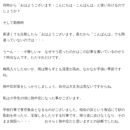
何時から「おはようございます・こんにちは・こんばんは」と使い分けるので
しょうか？
そして勤務時
夜遅くても出勤したら「おはようございます」夜だから「こんばんは」でも間
違っていないのでは・・・
うーん・・・小難しいｗ なぜそう思ったのかはこの記事を書いているのが１
７時台なんです。ただそれだけです。
梅雨入りしたせいか、雨は降らずとも湿度が高め。なかなか手強い季節です
ね。
熱中症対策をしっかりしましょう。自分は大丈夫は危ないですからね。
私は小学生の頃に熱中症になった事がございます。
学校行事で青空集会となるものがございました。稲佐の浜という海辺にて砂の
彫刻を作ったり、宝探しをしたりする行事です。帰り道に歩けなくなり、その
まま病院へ・・・ おそらく熱中症だと思いますとの診断でしたね。