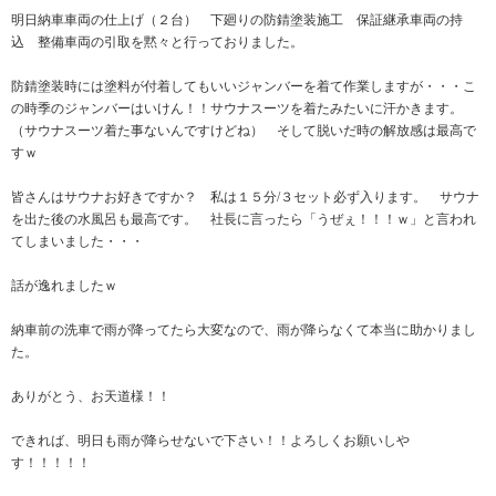
明日納車車両の仕上げ（２台） 下廻りの防錆塗装施工 保証継承車両の持
込 整備車両の引取を黙々と行っておりました。
防錆塗装時には塗料が付着してもいいジャンバーを着て作業しますが・・・こ
の時季のジャンバーはいけん！！サウナスーツを着たみたいに汗かきます。
（サウナスーツ着た事ないんですけどね） そして脱いだ時の解放感は最高で
すｗ
皆さんはサウナお好きですか？ 私は１５分/３セット必ず入ります。 サウナ
を出た後の水風呂も最高です。 社長に言ったら「うぜぇ！！！ｗ」と言われ
てしまいました・・・
話が逸れましたｗ
納車前の洗車で雨が降ってたら大変なので、雨が降らなくて本当に助かりまし
た。
ありがとう、お天道様！！
できれば、明日も雨が降らせないで下さい！！よろしくお願いしや
す！！！！！