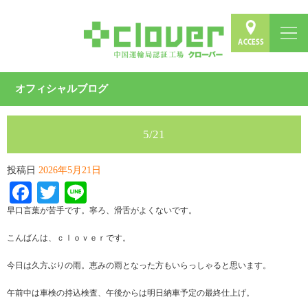
オフィシャルブログ
5/21
投稿日
2026年5月21日
Facebook
Twitter
Line
早口言葉が苦手です。寧ろ、滑舌がよくないです。
こんばんは、ｃｌｏｖｅｒです。
今日は久方ぶりの雨。恵みの雨となった方もいらっしゃると思います。
午前中は車検の持込検査、午後からは明日納車予定の最終仕上げ。