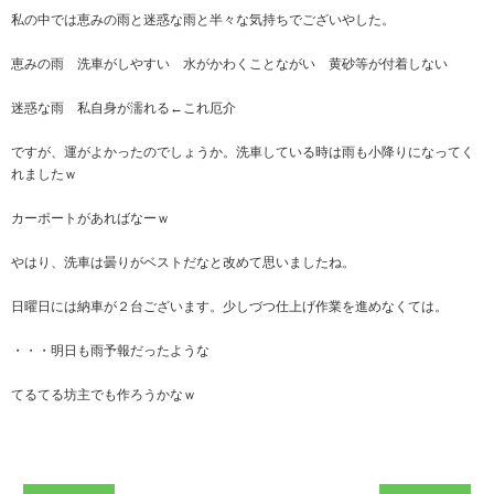
私の中では恵みの雨と迷惑な雨と半々な気持ちでございやした。
恵みの雨 洗車がしやすい 水がかわくことながい 黄砂等が付着しない
迷惑な雨 私自身が濡れる←これ厄介
ですが、運がよかったのでしょうか。洗車している時は雨も小降りになってく
れましたｗ
カーポートがあればなーｗ
やはり、洗車は曇りがベストだなと改めて思いましたね。
日曜日には納車が２台ございます。少しづつ仕上げ作業を進めなくては。
・・・明日も雨予報だったような
てるてる坊主でも作ろうかなｗ