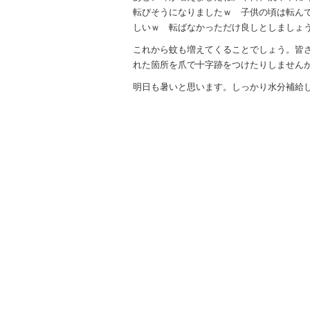
転びそうになりましたｗ 子供の頃は転ん
しいｗ 転ばなかっただけ良しとしましょ
これから蚊も増えてくることでしょう。皆
れた箇所を爪で十字跡をつけたりしません
明日も暑いと思います。しっかり水分補給