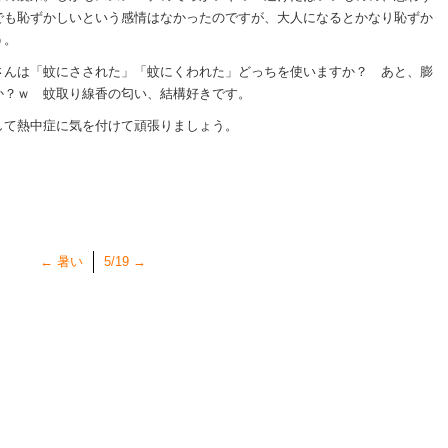
でも恥ずかしいという感情はなかったのですが、大人になるとかなり恥ずか
う。
さんは「蚊にさされた」「蚊にくわれた」どっちを使いますか？ あと、膨
か？ｗ 蚊取り線香の匂い、結構好きです。
して熱中症に気を付けて頑張りましょう。
←
暑い
5/19
→