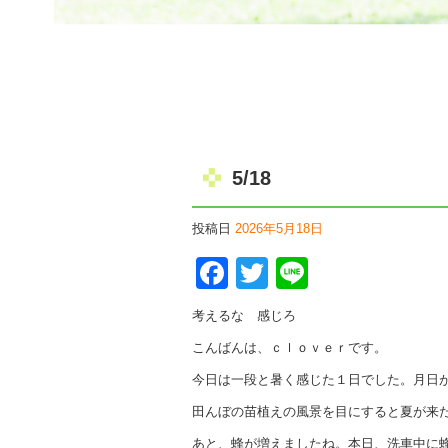
5/18
投稿日
2026年5月18日
Facebook
Twitter
Line
考えるな 感じろ
こんばんは、ｃｌｏｖｅｒです。
今日は一段と暑く感じた１日でした。月日
田んぼの苗植えの風景を目にすると夏が来
あと、蜂が増えましたね。本日、洗車中に