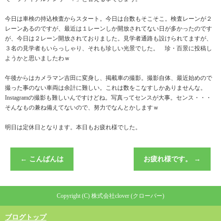
今日は車検の持込検査からスタート。今日は台数もそこそこ。検査レーンが２
レーンあるのですが、最近は１レーンしか開放されてない日が多かったのです
が、今日は２レーン開放されておりました。見学者通路も設けられてますが、
３名の見学者もいらっしゃり、それも珍しい光景でした。 珍・百景に投稿し
ようかと思いましたわｗ
午後からはカメラマン吉田に変身し、掲載車の撮影。撮影自体、最近始めので
撮った事のない車両は余計に難しい。これは数をこなすしかありませんな。
Instagramの撮影も難しいんですけどね。写真ってセンスが大事。センス・・・
そんなもの兼ね備えてないので、努力でなんとかしますｗ
明日は定休日となります。本日もお疲れ様でした。
←
こんばんは
お疲れ様です。
→
Copyright (C) 株式会社clover (クローバー)
ブログトップ