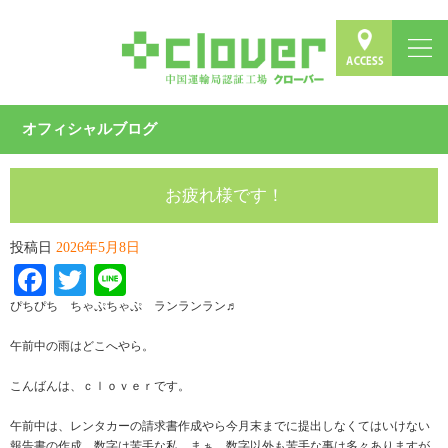
オフィシャルブログ
お疲れ様です！
投稿日
2026年5月8日
Facebook
Twitter
Line
ぴちぴち ちゃぷちゃぷ ランランラン♬
午前中の雨はどこへやら。
こんばんは、ｃｌｏｖｅｒです。
午前中は、レンタカーの請求書作成やら今月末までに提出しなくてはいけない
報告書の作成。数字は苦手な私。まぁ、数字以外も苦手な事は多々ありますが