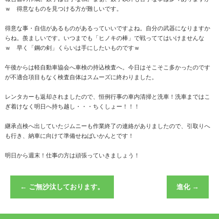
ｗ 得意なものを見つける方が難しいです。
得意な事・自信があるものがあるっていいですよね。自分の武器になりますか
らね。羨ましいです。いつまでも「ヒノキの棒」で戦っててはいけませんな
ｗ 早く「鋼の剣」くらいは手にしたいものですｗ
午後からは軽自動車協会へ車検の持込検査へ。今日はそこそこ多かったのです
が不適合項目もなく検査自体はスムーズに終わりました。
レンタカーも返却されましたので、恒例行事の車内清掃と洗車！洗車まではこ
ぎ着けなく明日へ持ち越し・・・ちくしょー！！！
継承点検へ出していたジムニーも作業終了の連絡がありましたので、引取りへ
も行き、納車に向けて準備せねばいかんとです！
明日から週末！仕事の方は頑張っていきましょう！
←
ご無沙汰しております。
進化
→