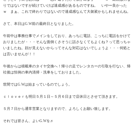
りではないですが続けていけば達成感があるものですね。 いやー良かった
ｗ まぁ、これで終わりではないので達成感なんて大袈裟かもしれませんね。
さて、本日はG.W前の最終日となりました。
午前中は事務仕事でメインをしており、あっちに電話、こっちに電話をかけて
おりましたが・・・そんな面倒くさそうに話さなくてもよくね？って思っちゃ
いましたね。顔が見えないからってそんな対応はないでしょうよ・・・何処と
は言いませんが！！
午後からは積載車のタイヤ交換へ！帰りの足でレンタカーの引取を行ない、帰
社後は恒例の車内清掃・洗車をしておりました。
世間ではG.Wは始まっているのでしょう。
ｃｌｏｖｅｒも明日５月１日～５月６日まで店休日とさせて頂きます。
５月７日から通常営業となりますので、よろしくお願い致します。
それでは皆さん、よいG.Wを♬