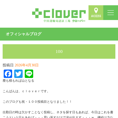
オフィシャルブログ
100
投稿日
2026年4月30日
Facebook
Twitter
Line
塵も積もれば山となる
こんばんは、ｃｌｏｖｅｒです。
このブログも祝・１００投稿目となりました！！
出勤日の時は欠かすことなく投稿し、ネタを探す日もあれば、今日はこれを書
こうという日もあれば・・・思い返すだけで涙が出ます・・・ｗ 継続は力な