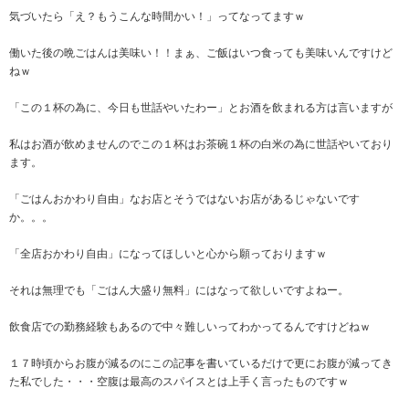
気づいたら「え？もうこんな時間かい！」ってなってますｗ
働いた後の晩ごはんは美味い！！まぁ、ご飯はいつ食っても美味いんですけど
ねｗ
「この１杯の為に、今日も世話やいたわー」とお酒を飲まれる方は言いますが
私はお酒が飲めませんのでこの１杯はお茶碗１杯の白米の為に世話やいており
ます。
「ごはんおかわり自由」なお店とそうではないお店があるじゃないです
か。。。
「全店おかわり自由」になってほしいと心から願っておりますｗ
それは無理でも「ごはん大盛り無料」にはなって欲しいですよねー。
飲食店での勤務経験もあるので中々難しいってわかってるんですけどねｗ
１７時頃からお腹が減るのにこの記事を書いているだけで更にお腹が減ってき
た私でした・・・空腹は最高のスパイスとは上手く言ったものですｗ