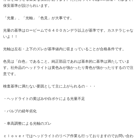
保安基準が設けられいます。
「光量」、「光軸」「色見」が大事です。
光量の基準はロービームで６４００カンデラ以上が基準です。カステラじゃな
いよ！！
光軸は左右・上下のズレが基準値内に収まっていることが合格条件です。
色見は「白色」であること。純正部品であれば基本的に基準は満たしていま
す。社外品のヘッドライトは黄色みが強かったり青色が強かったりするので注
意です。
検査基準に満たない要因として主に上がられるの・・・
・ヘッドライトの黄ばみや白ボケによる光量不足
・バルブの経年劣化
・車高調整による光軸のズレ
ｃｌｏｖｅｒではヘッドライトのリペア作業も行っておりますのでお問い合わ