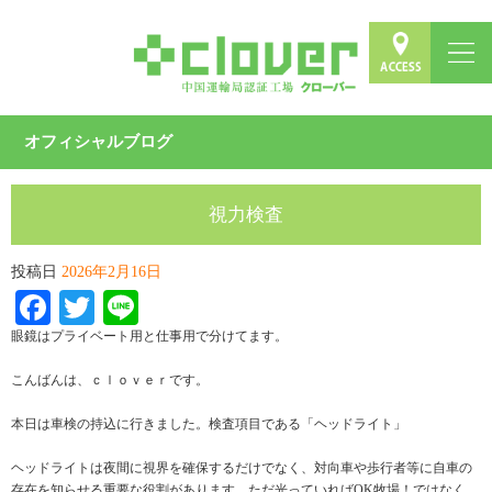
オフィシャルブログ
視力検査
投稿日
2026年2月16日
Facebook
Twitter
Line
眼鏡はプライベート用と仕事用で分けてます。
こんばんは、ｃｌｏｖｅｒです。
本日は車検の持込に行きました。検査項目である「ヘッドライト」
ヘッドライトは夜間に視界を確保するだけでなく、対向車や歩行者等に自車の
存在を知らせる重要な役割があります。ただ光っていればOK牧場！ではなく、