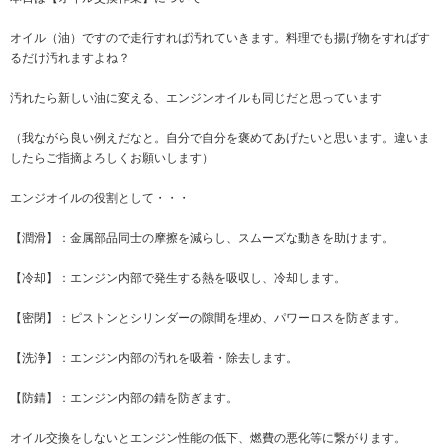
オイル（油）ですので走行すれば汚れていきます。料理でも揚げ物をすればす
るだけ汚れますよね？
汚れたら新しい油に変える、エンジンオイルも同じだと思っています
（我ながら良い例えだなと。自分で自分を褒めてあげたいと思います。違いま
したらご指摘よろしくお願いします）
エンジオイルの役割として・・・
【潤滑】：金属部品同士の摩擦を減らし、スムーズな動きを助けます。
【冷却】：
エンジン内部で発生する熱を吸収し、冷却します。
【密閉】：
ピストンとシリンダーの隙間を埋め、パワーロスを防ぎます。
【洗浄】：エンジン内部の汚れを吸着・除去します。
【防錆】：
エンジン内部の錆を防ぎます。
オイル交換をしないとエンジン性能の低下、燃費の悪化等に繋がります。