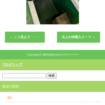
←
こう見えて・・・
大人の仲間入り！？
→
Copyright (C) 株式会社clover (クローバー)
ブログトップ
最近の投稿
8/6