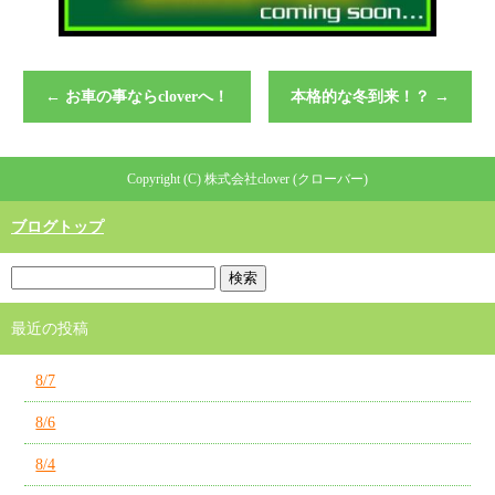
←
お車の事ならcloverへ！
本格的な冬到来！？
→
Copyright (C) 株式会社clover (クローバー)
ブログトップ
最近の投稿
8/7
8/6
8/4