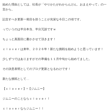
始めた理由としては、社長が「やりかたがわからんけん、おまえやって」の一
言から。
記念すべき更新一発目を担うことが光栄な今日この頃です。
っていうのは半分本当、半分冗談ですｗ
ちょっと真面目に書かさせて頂きます！
ｃｌｏｖｅｒは来年、２０２６年！新たな挑戦を始めようと思っています！
少しずつではありますがその準備を１１月中旬から始めてました。
その決意表明としてのブログ更新となるわけです！
新たな挑戦として…
【ｃｌｏｖｅｒ】×【ジムニー】
ジムニーのことならｃｌｏｖｅｒ！
ｃｌｏｖｅｒならジムニー！！