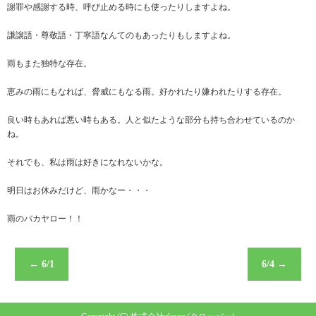
謝罪や感謝する時、呼び止める時にも使ったりしますよね。
謙譲語・尊敬語・丁寧語なんてのもあったりもしますよね。
雨もまた独特な存在。
恵みの雨にもなれば、脅威にもなる雨。好かれたり嫌われたりする存在。
良い時もあれば悪い時もある。人と似たような部分も持ち合わせているのか
ね。
それでも、私は雨は好きになれないかな。
明日はお休みだけど、雨かなー・・・
雨のバカヤロー！！
←
6/1
6/4
→