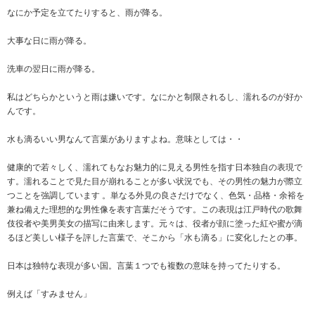
なにか予定を立てたりすると、雨が降る。
大事な日に雨が降る。
洗車の翌日に雨が降る。
私はどちらかというと雨は嫌いです。なにかと制限されるし、濡れるのが好か
んです。
水も滴るいい男なんて言葉がありますよね。意味としては・・
健康的で若々しく、濡れてもなお魅力的に見える男性を指す日本独自の表現で
す。濡れることで見た目が崩れることが多い状況でも、その男性の魅力が際立
つことを強調しています 。単なる外見の良さだけでなく、色気・品格・余裕を
兼ね備えた理想的な男性像を表す言葉だそうです。この表現は江戸時代の歌舞
伎役者や美男美女の描写に由来します。元々は、役者が顔に塗った紅や蜜が滴
るほど美しい様子を評した言葉で、そこから「水も滴る」に変化したとの事。
日本は独特な表現が多い国。言葉１つでも複数の意味を持ってたりする。
例えば「すみません」