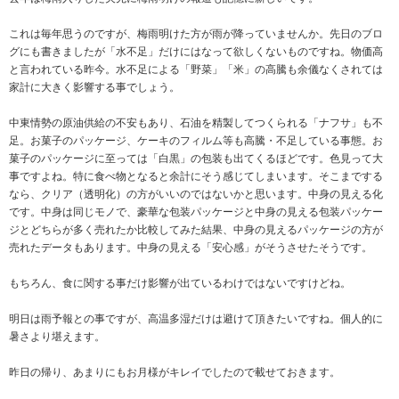
これは毎年思うのですが、梅雨明けた方が雨が降っていませんか。先日のブロ
グにも書きましたが「水不足」だけにはなって欲しくないものですね。物価高
と言われている昨今。水不足による「野菜」「米」の高騰も余儀なくされては
家計に大きく影響する事でしょう。
中東情勢の原油供給の不安もあり、石油を精製してつくられる「ナフサ」も不
足。お菓子のパッケージ、ケーキのフィルム等も高騰・不足している事態。お
菓子のパッケージに至っては「白黒」の包装も出てくるほどです。色見って大
事ですよね。特に食べ物となると余計にそう感じてしまいます。そこまでする
なら、クリア（透明化）の方がいいのではないかと思います。中身の見える化
です。中身は同じモノで、豪華な包装パッケージと中身の見える包装パッケー
ジとどちらが多く売れたか比較してみた結果、中身の見えるパッケージの方が
売れたデータもあります。中身の見える「安心感」がそうさせたそうです。
もちろん、食に関する事だけ影響が出ているわけではないですけどね。
明日は雨予報との事ですが、高温多湿だけは避けて頂きたいですね。個人的に
暑さより堪えます。
昨日の帰り、あまりにもお月様がキレイでしたので載せておきます。