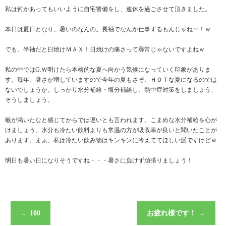
私は何かあってもいいように自宅警備をし、連休を過ごさせて頂きました。
本日は夏日となり、暑いのなんの。長袖でなんか仕事するもんじゃねー！ｗ
でも、半袖だと日焼けＭＡＸ！日焼けの痛さって尋常じゃないですよねｗ
私の中ではG.Ｗ明けたら本格的な夏へ向かう気候になっていく印象がありま
す。毎年、暑さが増していますので今年の夏もさぞ、ＨＯＴな夏になるのでは
ないでしょうか。しっかり水分補給・塩分補給し、熱中症対策をしましょう、
そうしましょう。
喉が渇いたなと感じてからでは遅いとも言われます。こまめな水分補給を心が
けましょう。水分も冷たい飲料よりも常温の方が吸収率が良いと聞いたことが
あります。まぁ、私は冷たい飲み物はキンキンに冷えててほしい派ですけどｗ
明日も暑い日になりそうですね・・・暑さに負けず頑張りましょう！
←
100
お疲れ様です！
→